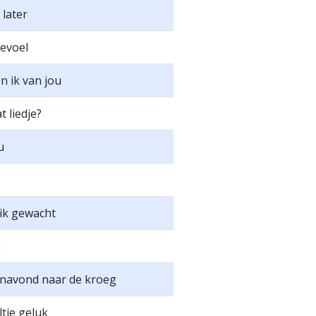
 later
gevoel
 ik van jou
t liedje?
u
ik gewacht
n
navond naar de kroeg
tje geluk