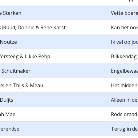
e Sterken
Vette boer
DJRuud, Donnie & Rene Karst
Kan het ook
Noutze
Ik val op jo
Versteeg & Likke Pehp
Blikkendag
 Schuitmaker
Engelbewaa
lien Thijs & Meau
Het midden
Duijts
Alleen in d
ah Mae
Rode draad
Berendse
Terug in de 