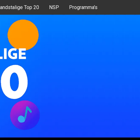
andstalige Top 20
NSP
Programma's