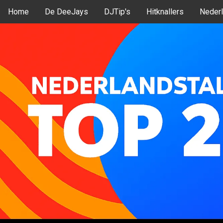
Home
De DeeJays
DJTip's
Hitknallers
Nederl