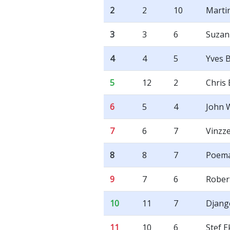
2
2
10
Marti
3
3
6
Suzan
4
4
5
Yves 
5
12
2
Chris
6
5
4
John 
7
6
7
Vinzz
8
8
7
Poema
9
7
6
Rober
10
11
7
Djang
11
10
6
Stef E