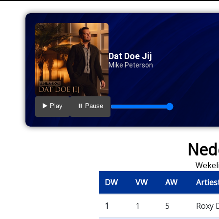
Dat Doe Jij
Mike Peterson
▶️ Play
⏸️ Pause
Nede
Wekeli
DW
VW
AW
Arties
1
1
5
Roxy 