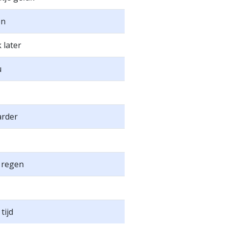
en
 later
u
rder
e regen
tijd