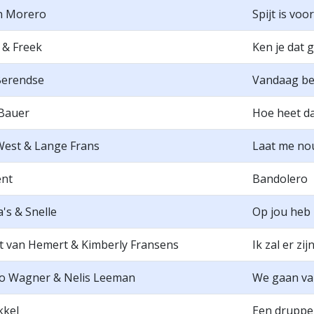
n Morero
Spijt is voor
 & Freek
Ken je dat 
Berendse
Vandaag ben
 Bauer
Hoe heet da
West & Lange Frans
Laat me no
ent
Bandolero
's & Snelle
Op jou heb 
t van Hemert & Kimberly Fransens
Ik zal er zij
o Wagner & Nelis Leeman
We gaan va
kkel
Een druppel