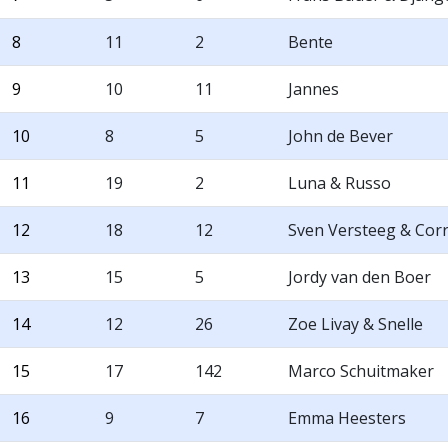
8
11
2
Bente
9
10
11
Jannes
10
8
5
John de Bever
11
19
2
Luna & Russo
12
18
12
Sven Versteeg & Cor
13
15
5
Jordy van den Boer
14
12
26
Zoe Livay & Snelle
15
17
142
Marco Schuitmaker
16
9
7
Emma Heesters