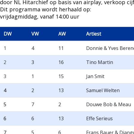
door NL Hitarchief op basis van airplay, verkoop cij
Dit programma wordt herhaald op:
vrijdagmiddag, vanaf 14:00 uur
DW
VW
AW
Artiest
1
4
11
Donnie & Yves Beren
2
3
16
Tino Martin
3
1
15
Jan Smit
4
2
13
Samuel Welten
5
7
2
Douwe Bob & Meau
6
6
13
Effe Serieus
7
5
6
Frans Bauer & Djan