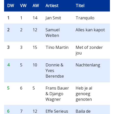
DW
VW
AW
Artiest
Titel
1
1
14
Jan Smit
Tranquilo
2
2
12
Samuel
Alles kan kapot
Welten
3
3
15
Tino Martin
Met of zonder
jou
4
5
10
Donnie &
Nachtenlang
Yves
Berendse
5
6
5
Frans Bauer
Heb je al
& Django
genoeg
Wagner
genoten
6
7
12
Effe Serieus
Baila de