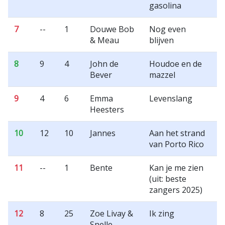
gasolina
7
--
1
Douwe Bob
Nog even
& Meau
blijven
8
9
4
John de
Houdoe en de
Bever
mazzel
9
4
6
Emma
Levenslang
Heesters
10
12
10
Jannes
Aan het strand
van Porto Rico
11
--
1
Bente
Kan je me zien
(uit: beste
zangers 2025)
12
8
25
Zoe Livay &
Ik zing
Snelle