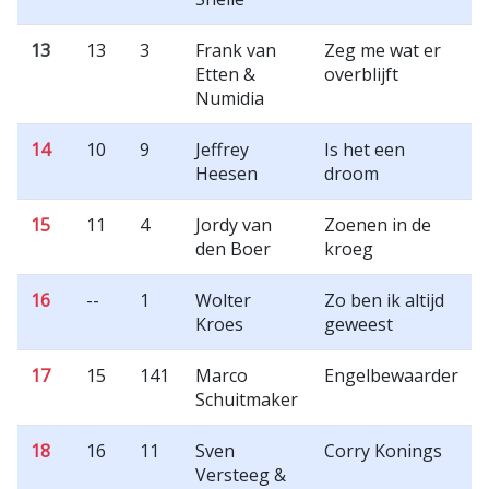
13
13
3
Frank van
Zeg me wat er
Etten &
overblijft
Numidia
14
10
9
Jeffrey
Is het een
Heesen
droom
15
11
4
Jordy van
Zoenen in de
den Boer
kroeg
16
--
1
Wolter
Zo ben ik altijd
Kroes
geweest
17
15
141
Marco
Engelbewaarder
Schuitmaker
18
16
11
Sven
Corry Konings
Versteeg &