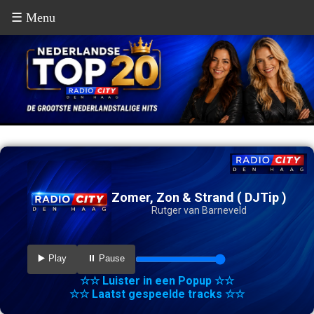
☰ Menu
Zomer, Zon & Strand ( DJTip )
Rutger van Barneveld
▶️ Play
⏸️ Pause
☆☆ Luister in een Popup ☆☆
☆☆ Laatst gespeelde tracks ☆☆