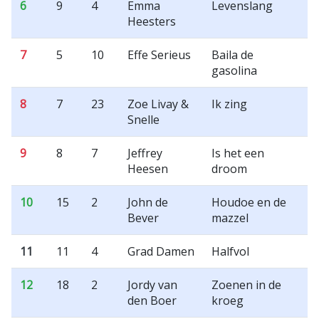
6
9
4
Emma
Levenslang
Heesters
7
5
10
Effe Serieus
Baila de
gasolina
8
7
23
Zoe Livay &
Ik zing
Snelle
9
8
7
Jeffrey
Is het een
Heesen
droom
10
15
2
John de
Houdoe en de
Bever
mazzel
11
11
4
Grad Damen
Halfvol
12
18
2
Jordy van
Zoenen in de
den Boer
kroeg