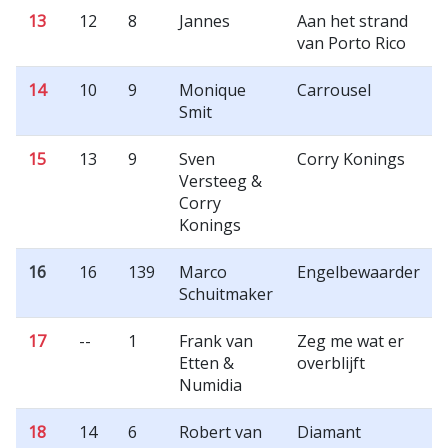
13
12
8
Jannes
Aan het strand
van Porto Rico
14
10
9
Monique
Carrousel
Smit
15
13
9
Sven
Corry Konings
Versteeg &
Corry
Konings
16
16
139
Marco
Engelbewaarder
Schuitmaker
17
--
1
Frank van
Zeg me wat er
Etten &
overblijft
Numidia
18
14
6
Robert van
Diamant