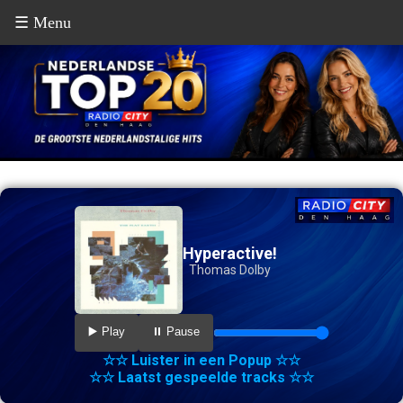
☰ Menu
Hyperactive!
Thomas Dolby
▶️ Play
⏸️ Pause
☆☆ Luister in een Popup ☆☆
☆☆ Laatst gespeelde tracks ☆☆