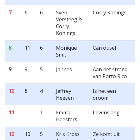
7
6
6
Sven
Corry Konings
Versteeg &
Corry
Konings
8
11
6
Monique
Carrousel
Smit
9
9
5
Jannes
Aan het strand
van Porto Rico
10
8
4
Jeffrey
Is het een
Heesen
droom
11
--
1
Emma
Levenslang
Heesters
12
10
5
Kris Kross
Ze komt uit