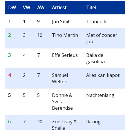
DW
VW
AW
Artiest
Titel
1
1
9
Jan Smit
Tranquilo
2
3
10
Tino Martin
Met of zonder
jou
3
4
7
Effe Serieus
Baila de
gasolina
4
2
7
Samuel
Alles kan kapot
Welten
5
5
5
Donnie &
Nachtenlang
Yves
Berendse
6
7
20
Zoe Livay &
Ik zing
Snelle