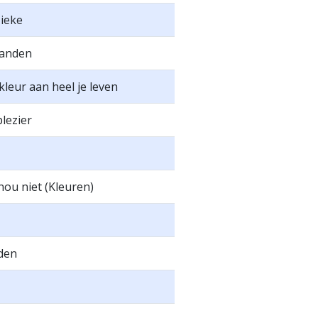
ieke
randen
kleur aan heel je leven
lezier
ou niet (Kleuren)
den