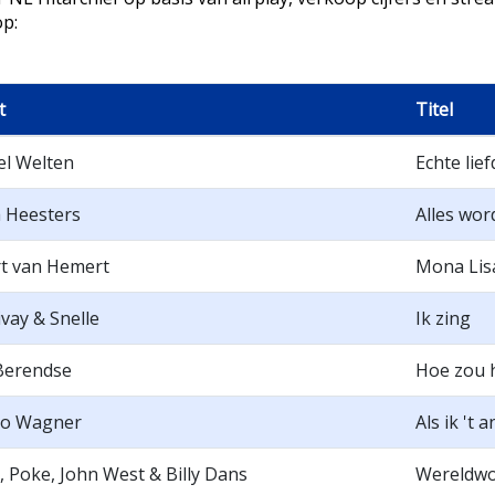
p:
t
Titel
l Welten
Echte lief
 Heesters
Alles wor
t van Hemert
Mona Lis
vay & Snelle
Ik zing
Berendse
Hoe zou h
go Wagner
Als ik 't
, Poke, John West & Billy Dans
Wereldw