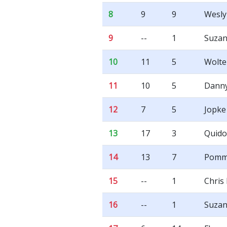
8
9
9
Wesly
9
--
1
Suzan
10
11
5
Wolte
11
10
5
Dann
12
7
5
Jopke
13
17
3
Quido
14
13
7
Pomme
15
--
1
Chris
16
--
1
Suzan