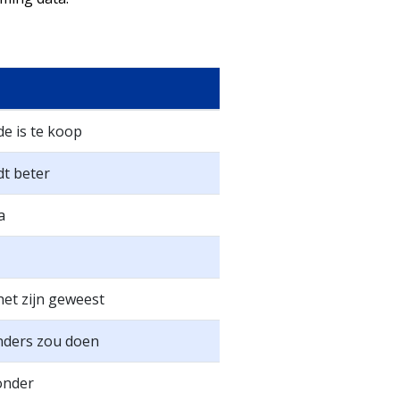
de is te koop
dt beter
a
et zijn geweest
 anders zou doen
onder