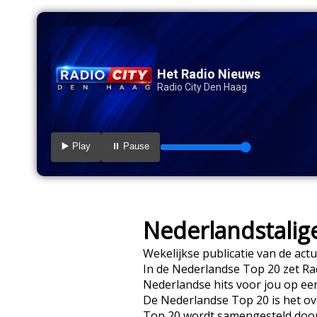
Het Radio Nieuws
Radio City Den Haag
▶️ Play
⏸️ Pause
Nederlandstalig
Wekelijkse publicatie van de actu
In de Nederlandse Top 20 zet Ra
Nederlandse hits voor jou op ee
De Nederlandse Top 20 is het ov
Top 20 wordt samengesteld door N