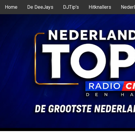
Home
De DeeJays
DJTip's
Hitknallers
Nederl