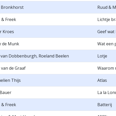
 Bronkhorst
Ruud & M
 & Freek
Lichtje b
r Kroes
Geef wat 
y de Munk
Wat een p
 van Dobbenburgh, Roeland Beelen
Lotje
 van de Graaf
Waarom n
lien Thijs
Atlas
 Bauer
La la Lon
 & Freek
Batterij