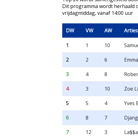
Dit programma wordt herhaald o
vrijdagmiddag, vanaf 14:00 uur
DW
VW
AW
Arties
1
1
10
Samue
2
2
6
Emma
3
4
8
Rober
4
3
10
Zoe Li
5
5
4
Yves 
6
8
7
Djan
7
12
3
La$$a