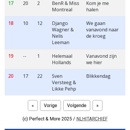
17
20
2
BenR & Miss
Kom je me
Montreal
halen
18
10
12
Django
We gaan
Wagner &
vanavond naar
Nelis
de kroeg
Leeman
19
--
1
Helemaal
Vanavond zijn
Hollands
we hier
20
17
22
Sven
Blikkendag
Versteeg &
Likke Pehp
«
Vorige
Volgende
»
(c)
Perfect & More 2025 /
NLHITARCHIEF