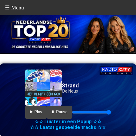
☰ Menu
Strand
De Neus
▶️ Play
⏸️ Pause
☆☆ Luister in een Popup ☆☆
☆☆ Laatst gespeelde tracks ☆☆