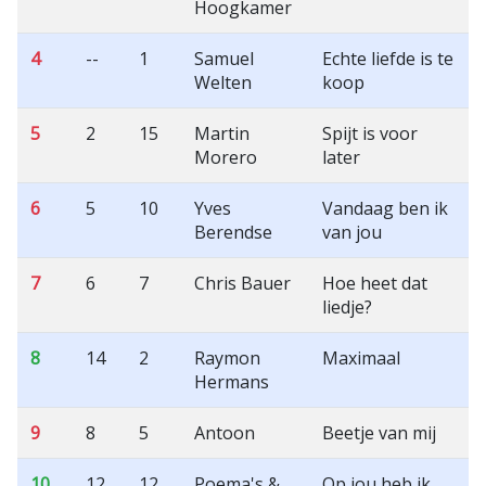
Hoogkamer
4
--
1
Samuel
Echte liefde is te
Welten
koop
5
2
15
Martin
Spijt is voor
Morero
later
6
5
10
Yves
Vandaag ben ik
Berendse
van jou
7
6
7
Chris Bauer
Hoe heet dat
liedje?
8
14
2
Raymon
Maximaal
Hermans
9
8
5
Antoon
Beetje van mij
10
12
12
Poema's &
Op jou heb ik