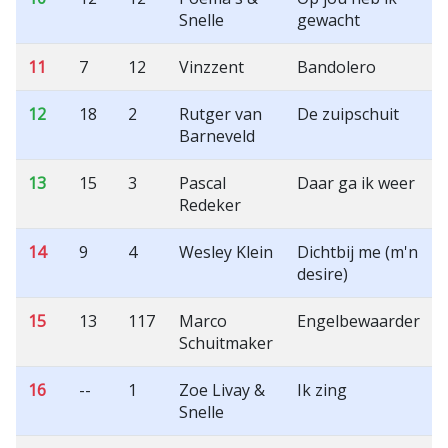
Snelle
gewacht
11
7
12
Vinzzent
Bandolero
12
18
2
Rutger van
De zuipschuit
Barneveld
13
15
3
Pascal
Daar ga ik weer
Redeker
14
9
4
Wesley Klein
Dichtbij me (m'n
desire)
15
13
117
Marco
Engelbewaarder
Schuitmaker
16
--
1
Zoe Livay &
Ik zing
Snelle