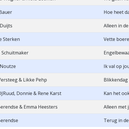
 Bauer
Hoe heet da
Duijts
Alleen in d
e Sterken
Vette boer
 Schuitmaker
Engelbewaa
Noutze
Ik val op jo
Versteeg & Likke Pehp
Blikkendag
DJRuud, Donnie & Rene Karst
Kan het ook
Berendse & Emma Heesters
Alleen met 
Berendse
Terug in de 