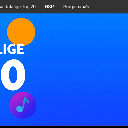
andstalige Top 20
NSP
Programma's