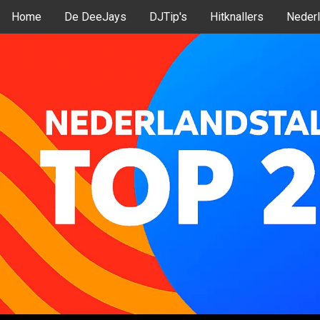
Home
De DeeJays
DJTip's
Hitknallers
Nederl