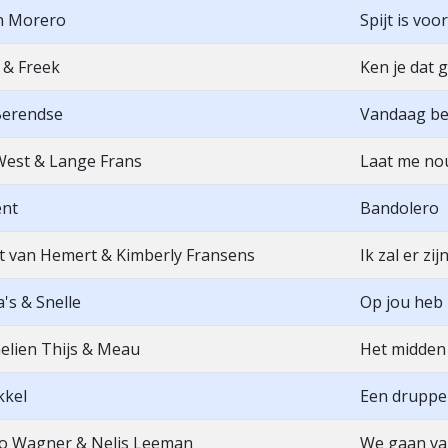
n Morero
Spijt is voor
 & Freek
Ken je dat 
Berendse
Vandaag ben
West & Lange Frans
Laat me no
ent
Bandolero
t van Hemert & Kimberly Fransens
Ik zal er zij
's & Snelle
Op jou heb 
lien Thijs & Meau
Het midden
kkel
Een druppel
o Wagner & Nelis Leeman
We gaan va