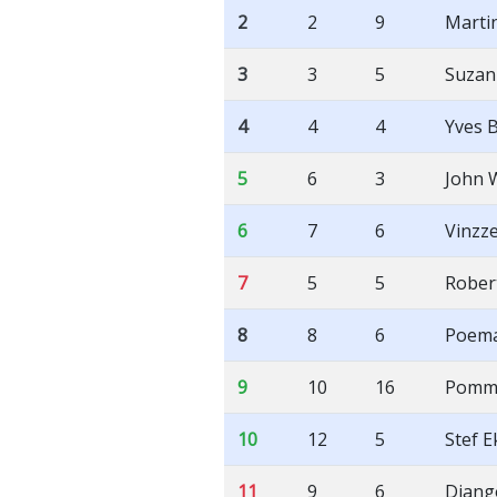
2
2
9
Marti
3
3
5
Suzan
4
4
4
Yves 
5
6
3
John 
6
7
6
Vinzz
7
5
5
Rober
8
8
6
Poema
9
10
16
Pomme
10
12
5
Stef E
11
9
6
Djang