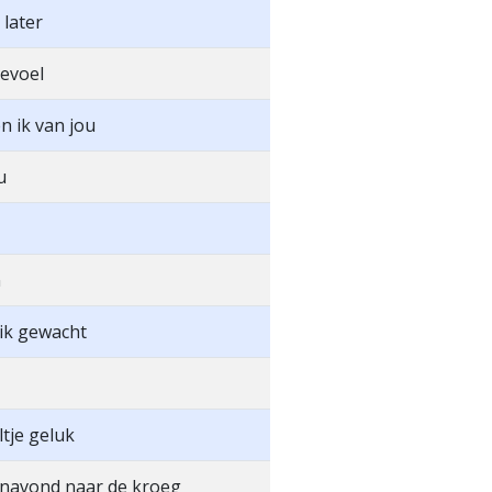
 later
gevoel
 ik van jou
u
n
ik gewacht
tje geluk
navond naar de kroeg