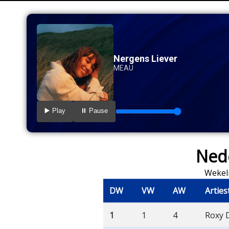
Nergens Liever
MEAU
▶️ Play
⏸️ Pause
Nede
Wekeli
DW
VW
AW
Arties
1
1
4
Roxy 