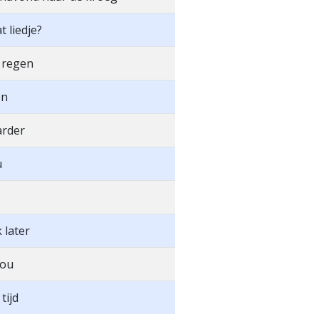
t liedje?
e regen
en
rder
u
 later
jou
tijd