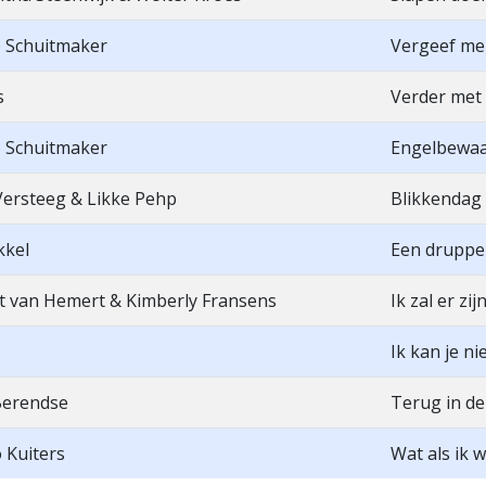
 Schuitmaker
Vergeef me
s
Verder met 
 Schuitmaker
Engelbewaa
Versteeg & Likke Pehp
Blikkendag
kkel
Een druppel
t van Hemert & Kimberly Fransens
Ik zal er zij
Ik kan je ni
Berendse
Terug in de 
 Kuiters
Wat als ik 