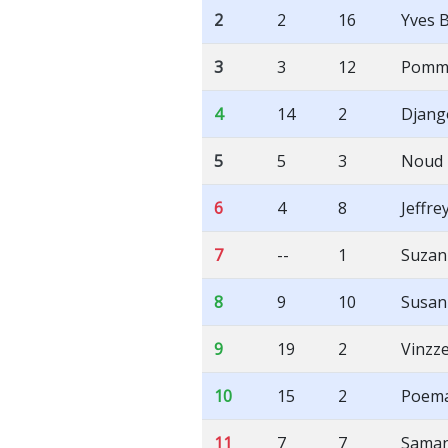
2
2
16
Yves 
3
3
12
Pomme
4
14
2
Djang
5
5
3
Noud 
6
4
8
Jeffr
7
--
1
Suzan
8
9
10
Susan
9
19
2
Vinzz
10
15
2
Poema
11
7
7
Saman