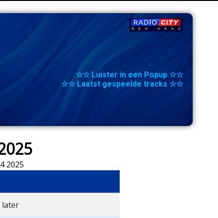
☆☆ Luister in een Popup ☆☆
☆☆ Laatst gespeelde tracks ☆☆
 2025
 4 2025
 later