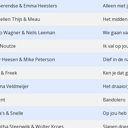
Berendse & Emma Heesters
Alleen met 
lien Thijs & Meau
Het midden
o Wagner & Nelis Leeman
We gaan va
Noutze
Ik val op jo
ey Heesen & Mike Peterson
Dief in de n
 & Freek
Ken je dat 
na Veldmeijer
Het draaior
ent
Bandolero
's & Snelle
Op jou heb 
tha Steenwijk & Wolter Kroes
Slapen doen