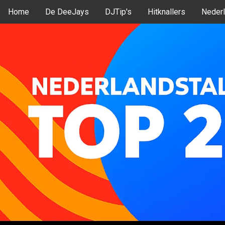
Home
De DeeJays
DJTip's
Hitknallers
Nederl