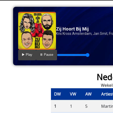
Zij Hoort Bij Mij
Kris Kross Amsterdam, Jan Smit, F
▶️ Play
⏸️ Pause
Nede
Wekeli
DW
VW
AW
Arties
1
1
5
Marti