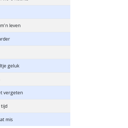
m'n leven
rder
tje geluk
n
et vergeten
tijd
wat mis