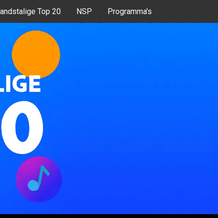
andstalige Top 20
NSP
Programma's