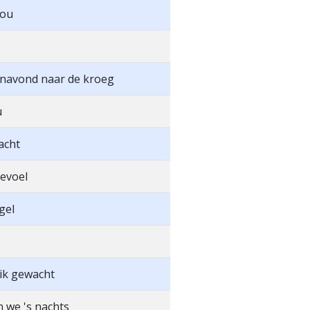
jou
navond naar de kroeg
u
acht
gevoel
gel
ik gewacht
 we 's nachts