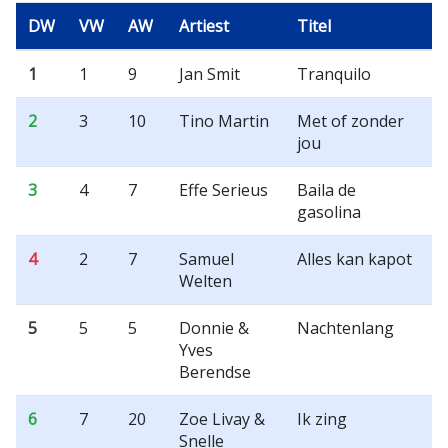
DW
VW
AW
Artiest
Titel
1
1
9
Jan Smit
Tranquilo
2
3
10
Tino Martin
Met of zonder
jou
3
4
7
Effe Serieus
Baila de
gasolina
4
2
7
Samuel
Alles kan kapot
Welten
5
5
5
Donnie &
Nachtenlang
Yves
Berendse
6
7
20
Zoe Livay &
Ik zing
Snelle