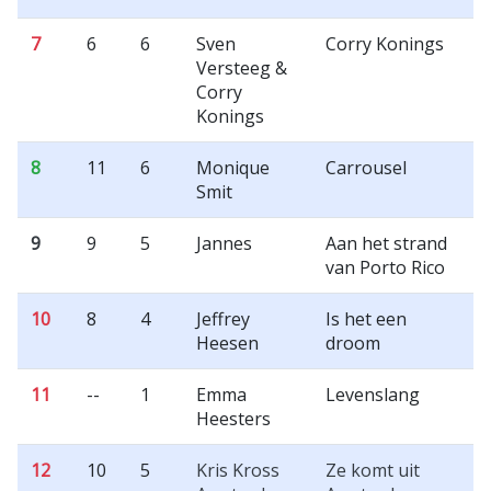
7
6
6
Sven
Corry Konings
Versteeg &
Corry
Konings
8
11
6
Monique
Carrousel
Smit
9
9
5
Jannes
Aan het strand
van Porto Rico
10
8
4
Jeffrey
Is het een
Heesen
droom
11
--
1
Emma
Levenslang
Heesters
12
10
5
Kris Kross
Ze komt uit