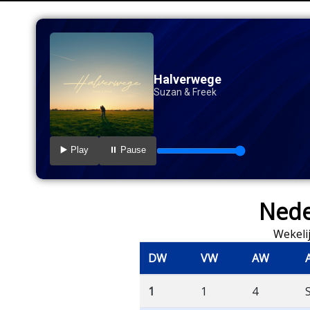
Halverwege
Suzan & Freek
▶️ Play
⏸️ Pause
Nede
Wekelij
DW
VW
AW
1
1
4