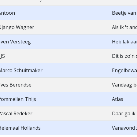
Antoon
Beetje van
Django Wagner
Als ik 't a
Sven Versteeg
Heb lak aa
3JS
Dit is zo'n
Marco Schuitmaker
Engelbewa
Yves Berendse
Vandaag be
Pommelien Thijs
Atlas
Pascal Redeker
Daar ga ik
Helemaal Hollands
Vanavond z