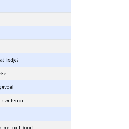
t liedje?
eke
 gevoel
r weten in
 nog niet dood