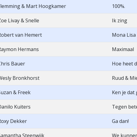
Flemming & Mart Hoogkamer
100%.
Zoe Livay & Snelle
Ik zing
Robert van Hemert
Mona Lisa
Raymon Hermans
Maximaal
Chris Bauer
Hoe heet da
Wesly Bronkhorst
Ruud & Mi
Suzan & Freek
Ken je dat
Danilo Kuiters
Tegen bete
Roxy Dekker
Ga dan!
Samantha Steenwijk
We kunnen