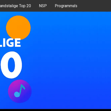
andstalige Top 20
NSP
Programma's