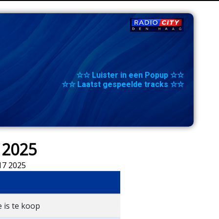
☆☆ Luister in een Popup ☆☆
☆☆ Laatst gespeelde tracks ☆☆
 2025
 17 2025
e is te koop