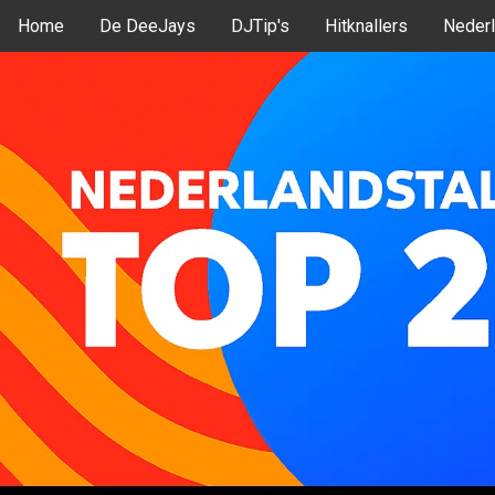
Home
De DeeJays
DJTip's
Hitknallers
Nederl