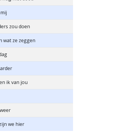
 mij
nders zou doen
n wat ze zeggen
 dag
arder
n ik van jou
 weer
ijn we hier