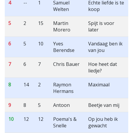
4
--
1
Samuel
Echte liefde is te
Welten
koop
5
2
15
Martin
Spijt is voor
Morero
later
6
5
10
Yves
Vandaag ben ik
Berendse
van jou
7
6
7
Chris Bauer
Hoe heet dat
liedje?
8
14
2
Raymon
Maximaal
Hermans
9
8
5
Antoon
Beetje van mij
10
12
12
Poema's &
Op jou heb ik
Snelle
gewacht