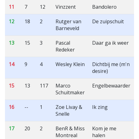
11
7
12
Vinzzent
Bandolero
12
18
2
Rutger van
De zuipschuit
Barneveld
13
15
3
Pascal
Daar ga ik weer
Redeker
14
9
4
Wesley Klein
Dichtbij me (m'n
desire)
15
13
117
Marco
Engelbewaarder
Schuitmaker
16
--
1
Zoe Livay &
Ik zing
Snelle
17
20
2
BenR & Miss
Kom je me
Montreal
halen