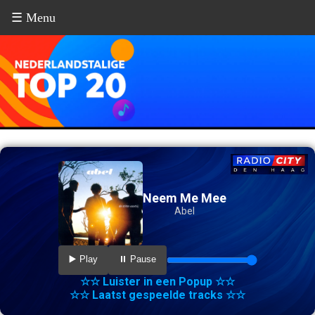
☰ Menu
Neem Me Mee
Abel
▶️ Play
⏸️ Pause
☆☆ Luister in een Popup ☆☆
☆☆ Laatst gespeelde tracks ☆☆