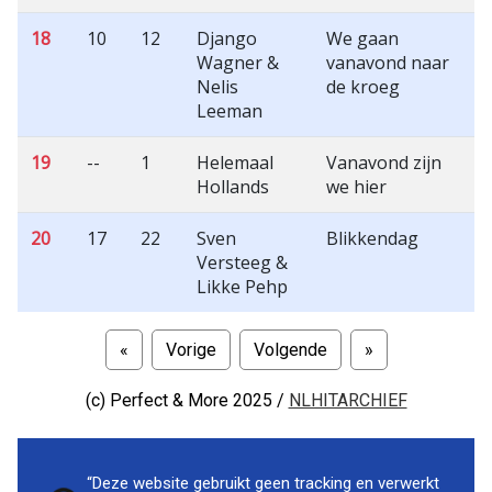
18
10
12
Django
We gaan
Wagner &
vanavond naar
Nelis
de kroeg
Leeman
19
--
1
Helemaal
Vanavond zijn
Hollands
we hier
20
17
22
Sven
Blikkendag
Versteeg &
Likke Pehp
«
Vorige
Volgende
»
(c)
Perfect & More 2025 /
NLHITARCHIEF
“Deze website gebruikt geen tracking en verwerkt