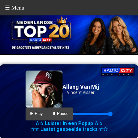
☰ Menu
Allang Van Mij
Vincent Visser
▶️ Play
⏸️ Pause
☆☆ Luister in een Popup ☆☆
☆☆ Laatst gespeelde tracks ☆☆