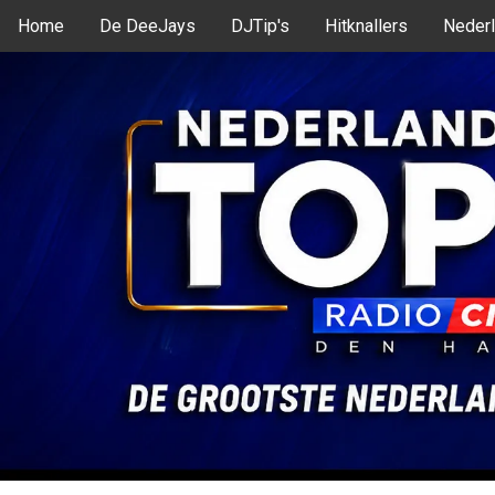
Home
De DeeJays
DJTip's
Hitknallers
Nederl