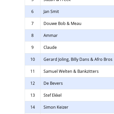
6
Jan Smit
7
Douwe Bob & Meau
8
Ammar
9
Claude
10
Gerard Joling, Billy Dans & Afro Bros
11
Samuel Welten & Bankzitters
12
De Bevers
13
Stef Ekkel
14
Simon Keizer