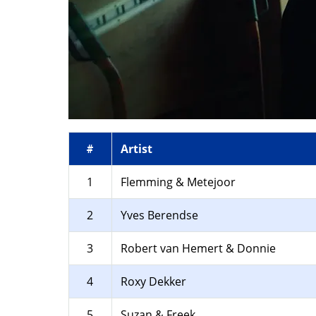
Artist
#
1
Flemming & Metejoor
2
Yves Berendse
3
Robert van Hemert & Donnie
4
Roxy Dekker
5
Suzan & Freek