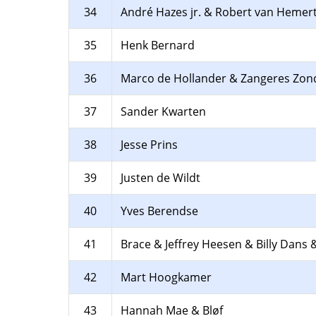
34
André Hazes jr. & Robert van Hemer
35
Henk Bernard
36
Marco de Hollander & Zangeres Zo
37
Sander Kwarten
38
Jesse Prins
39
Justen de Wildt
40
Yves Berendse
41
Brace & Jeffrey Heesen & Billy Dans 
42
Mart Hoogkamer
43
Hannah Mae & Bløf