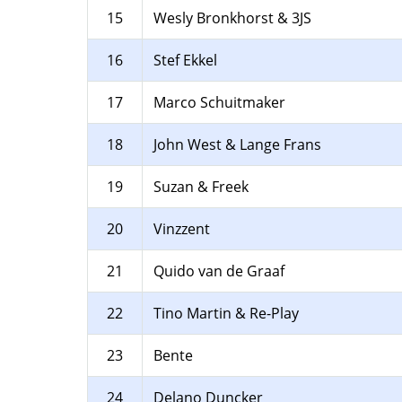
15
Wesly Bronkhorst & 3JS
16
Stef Ekkel
17
Marco Schuitmaker
18
John West & Lange Frans
19
Suzan & Freek
20
Vinzzent
21
Quido van de Graaf
22
Tino Martin & Re-Play
23
Bente
24
Delano Duncker