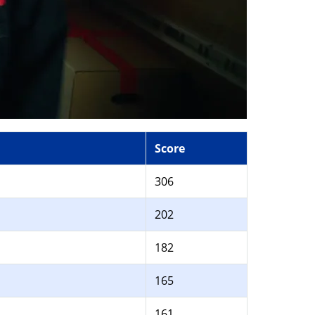
Score
306
202
182
165
161