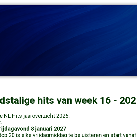
dstalige hits van week 16 - 202
te NL Hits jaaroverzicht 2026.
.
rijdagavond 8 januari 2027
op 20 is elke vrijdagmiddag te beluisteren en start vanaf