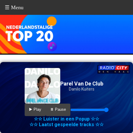
☰ Menu
Parel Van De Club
Danilo Kuiters
▶️ Play
⏸️ Pause
☆☆ Luister in een Popup ☆☆
☆☆ Laatst gespeelde tracks ☆☆