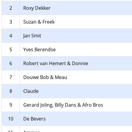
2
Roxy Dekker
3
Suzan & Freek
4
Jan Smit
5
Yves Berendse
6
Robert van Hemert & Donnie
7
Douwe Bob & Meau
8
Claude
9
Gerard Joling, Billy Dans & Afro Bros
10
De Bevers