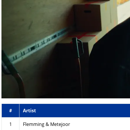
Artist
#
1
Flemming & Metejoor