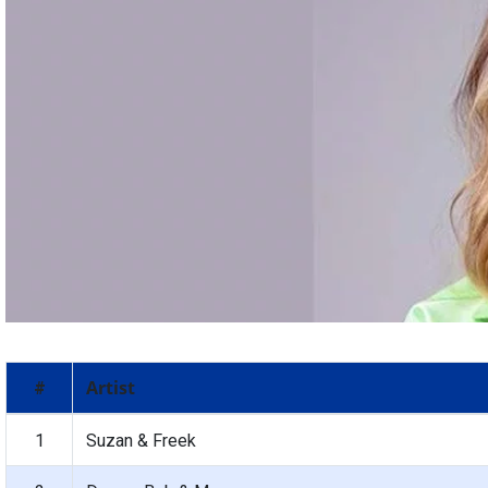
Artist
#
1
Suzan & Freek