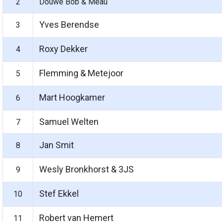
2
Douwe Bob & Meau
Yves Berendse
3
Roxy Dekker
4
Flemming & Metejoor
5
Mart Hoogkamer
6
Samuel Welten
7
Jan Smit
8
Wesly Bronkhorst & 3JS
9
Stef Ekkel
10
Robert van Hemert
11