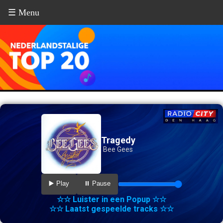
☰ Menu
Tragedy
Bee Gees
▶️ Play
⏸️ Pause
☆☆ Luister in een Popup ☆☆
☆☆ Laatst gespeelde tracks ☆☆