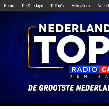
Home
De DeeJays
DJTip's
Hitknallers
Nederl