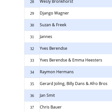
Wesly Bronkhorst
28
Django Wagner
29
Suzan & Freek
30
Jannes
31
Yves Berendse
32
Yves Berendse & Emma Heesters
33
Raymon Hermans
34
Gerard Joling, Billy Dans & Afro Bros
35
Jan Smit
36
Chris Bauer
37