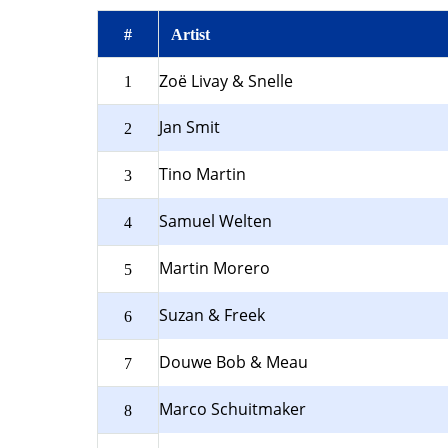
#
Artist
Zoë Livay & Snelle
1
Jan Smit
2
Tino Martin
3
Samuel Welten
4
Martin Morero
5
Suzan & Freek
6
Douwe Bob & Meau
7
Marco Schuitmaker
8