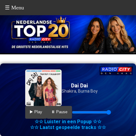
☰ Menu
Dai Dai
Shakira, Burna Boy
▶️ Play
⏸️ Pause
☆☆ Luister in een Popup ☆☆
☆☆ Laatst gespeelde tracks ☆☆