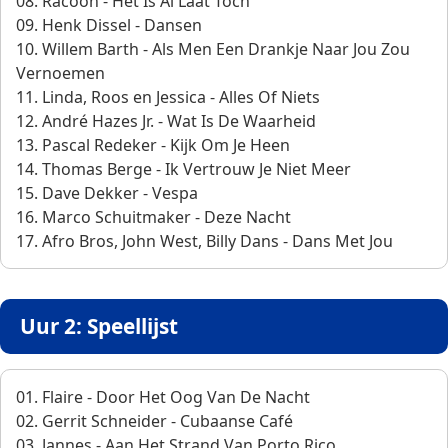
08. Racoon - Het Is Al Laat Toch
09. Henk Dissel - Dansen
10. Willem Barth - Als Men Een Drankje Naar Jou Zou
Vernoemen
11. Linda, Roos en Jessica - Alles Of Niets
12. André Hazes Jr. - Wat Is De Waarheid
13. Pascal Redeker - Kijk Om Je Heen
14. Thomas Berge - Ik Vertrouw Je Niet Meer
15. Dave Dekker - Vespa
16. Marco Schuitmaker - Deze Nacht
17. Afro Bros, John West, Billy Dans - Dans Met Jou
Uur 2: Speellijst
01. Flaire - Door Het Oog Van De Nacht
02. Gerrit Schneider - Cubaanse Café
03. Jannes - Aan Het Strand Van Porto Rico