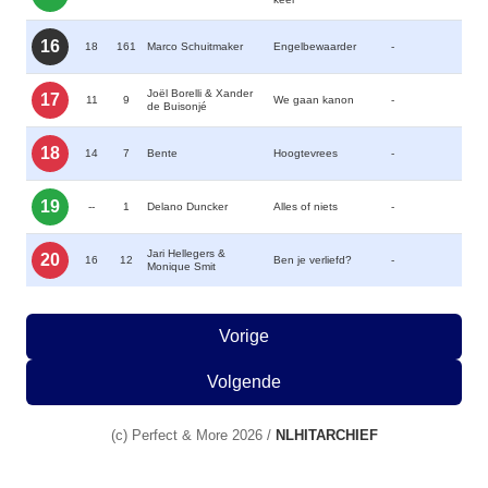
16
18
161
Marco Schuitmaker
Engelbewaarder
-
Joël Borelli & Xander
17
11
9
We gaan kanon
-
de Buisonjé
18
14
7
Bente
Hoogtevrees
-
19
--
1
Delano Duncker
Alles of niets
-
Jari Hellegers &
20
16
12
Ben je verliefd?
-
Monique Smit
Vorige
Volgende
(c) Perfect & More 2026 /
NLHITARCHIEF