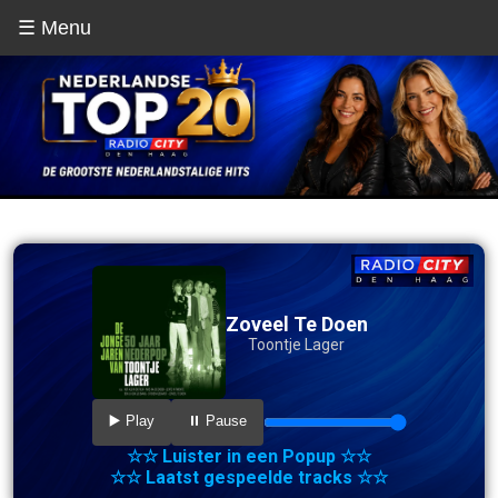
☰ Menu
Zoveel Te Doen
Toontje Lager
▶️ Play
⏸️ Pause
☆☆ Luister in een Popup ☆☆
☆☆ Laatst gespeelde tracks ☆☆