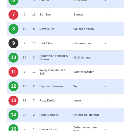
6
8
3
Claude
Eb & vloed
-
7
6
13
Jan Smit
Samen
-
8
10
5
Bevers, De
We zijn er bijna
-
9
9
13
Stef Ekkel
Geouwehoer
-
Robert van Hemert &
10
15
3
Moët dat nou
-
Donnie
Wesly Bronkhorst &
11
7
12
Later is morgen
-
3JS
12
17
2
Raymon Hermans
Wij
-
13
12
7
Roxy Dekker
Loser
-
14
20
2
Henk Bernard
Op m'n ziel getrapt
-
Zullen we nog één
15
--
1
Simon Keizer
-
keer