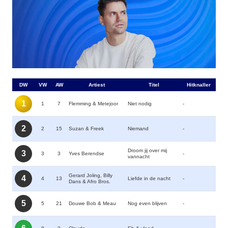
DW
VW
AW
Artiest
Titel
Hitknaller
1
1
7
Flemming & Metejoor
Niet nodig
-
2
2
15
Suzan & Freek
Niemand
-
Droom jij over mij
3
3
3
Yves Berendse
-
vannacht
Gerard Joling, Billy
4
4
13
Liefde in de nacht
-
Dans & Afro Bros.
5
5
21
Douwe Bob & Meau
Nog even blijven
-