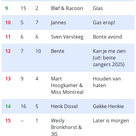
9
15
2
Bløf & Racoon
Glas
10
5
7
Jannes
Gas erop!
11
6
6
Sven Versteeg
Bonte avond
12
7
10
Bente
Kan je me zien
(uit: beste
zangers 2025)
13
9
4
Mart
Houden van
Hoogkamer &
haten
Miss Montreal
14
16
5
Henk Dissel
Gekke Henkie
15
--
1
Wesly
Later is morgen
Bronkhorst &
3JS