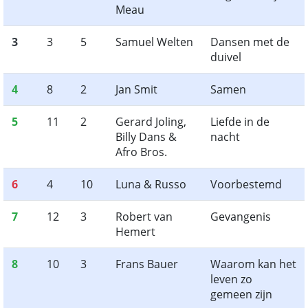
Meau
3
3
5
Samuel Welten
Dansen met de
duivel
4
8
2
Jan Smit
Samen
5
11
2
Gerard Joling,
Liefde in de
Billy Dans &
nacht
Afro Bros.
6
4
10
Luna & Russo
Voorbestemd
7
12
3
Robert van
Gevangenis
Hemert
8
10
3
Frans Bauer
Waarom kan het
leven zo
gemeen zijn