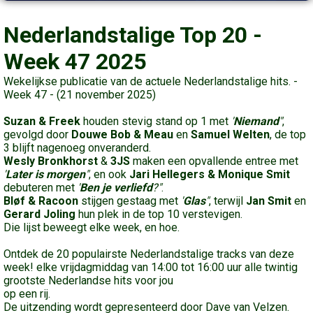
Nederlandstalige Top 20 -
Week 47 2025
Wekelijkse publicatie van de actuele Nederlandstalige hits. -
Week 47 - (21 november 2025)
Suzan & Freek
houden stevig stand op 1 met
'
Niemand
"
,
gevolgd door
Douwe Bob & Meau
en
Samuel Welten
, de top
3 blijft nagenoeg onveranderd.
Wesly Bronkhorst
&
3JS
maken een opvallende entree met
'
Later is morgen
"
, en ook
Jari Hellegers & Monique Smit
debuteren met
'
Ben je verliefd
?"
.
Bløf & Racoon
stijgen gestaag met
'
Glas
"
, terwijl
Jan Smit
en
Gerard Joling
hun plek in de top 10 verstevigen.
Die lijst beweegt elke week, en hoe.
Ontdek de 20 populairste Nederlandstalige tracks van deze
week! elke vrijdagmiddag van 14:00 tot 16:00 uur alle twintig
grootste Nederlandse hits voor jou
op een rij.
De uitzending wordt gepresenteerd door Dave van Velzen.