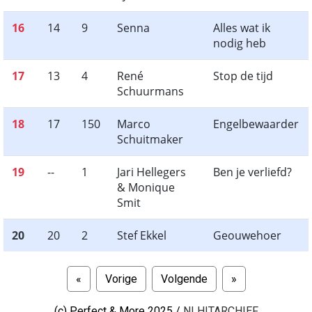
16
14
9
Senna
Alles wat ik
nodig heb
17
13
4
René
Stop de tijd
Schuurmans
18
17
150
Marco
Engelbewaarder
Schuitmaker
19
--
1
Jari Hellegers
Ben je verliefd?
& Monique
Smit
20
20
2
Stef Ekkel
Geouwehoer
«
Vorige
Volgende
»
(c)
Perfect & More 2025 /
NLHITARCHIEF