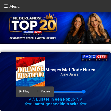
☰ Menu
Meisjes Met Rode Haren
Arne Jansen
▶️ Play
⏸️ Pause
☆☆ Luister in een Popup ☆☆
☆☆ Laatst gespeelde tracks ☆☆