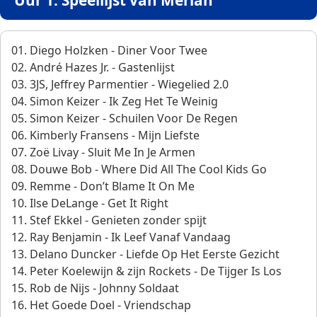
Uur 1: Speellijst van Merian
01. Diego Holzken - Diner Voor Twee
02. André Hazes Jr. - Gastenlijst
03. 3JS, Jeffrey Parmentier - Wiegelied 2.0
04. Simon Keizer - Ik Zeg Het Te Weinig
05. Simon Keizer - Schuilen Voor De Regen
06. Kimberly Fransens - Mijn Liefste
07. Zoë Livay - Sluit Me In Je Armen
08. Douwe Bob - Where Did All The Cool Kids Go
09. Remme - Don’t Blame It On Me
10. Ilse DeLange - Get It Right
11. Stef Ekkel - Genieten zonder spijt
12. Ray Benjamin - Ik Leef Vanaf Vandaag
13. Delano Duncker - Liefde Op Het Eerste Gezicht
14. Peter Koelewijn & zijn Rockets - De Tijger Is Los
15. Rob de Nijs - Johnny Soldaat
16. Het Goede Doel - Vriendschap