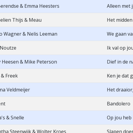
Berendse & Emma Heesters
Alleen met 
lien Thijs & Meau
Het midden
o Wagner & Nelis Leeman
We gaan va
Noutze
Ik val op jo
ey Heesen & Mike Peterson
Dief in de n
 & Freek
Ken je dat 
na Veldmeijer
Het draaior
ent
Bandolero
's & Snelle
Op jou heb 
tha Steenwijk & Wolter Kroes
Slapen doen