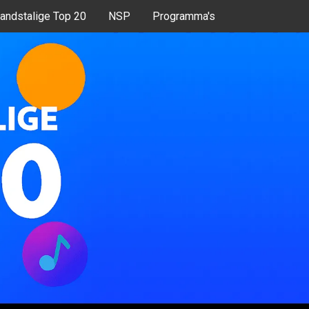
andstalige Top 20
NSP
Programma's