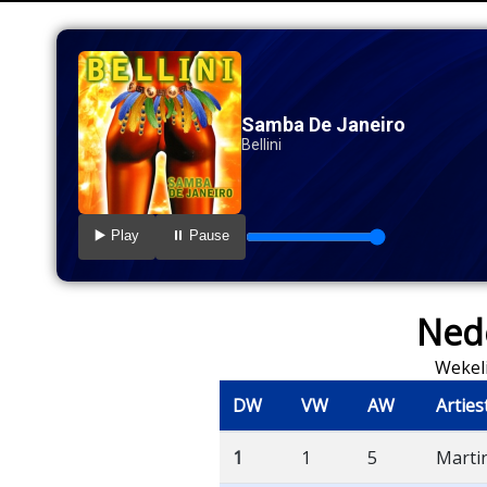
Samba De Janeiro
Bellini
▶️ Play
⏸️ Pause
Nede
Wekeli
DW
VW
AW
Arties
1
1
5
Marti