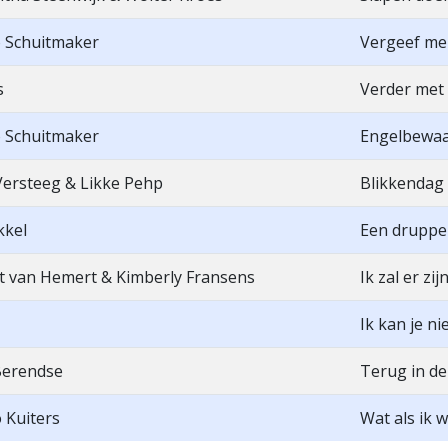
 Schuitmaker
Vergeef me
s
Verder met 
 Schuitmaker
Engelbewaa
Versteeg & Likke Pehp
Blikkendag
kkel
Een druppel
t van Hemert & Kimberly Fransens
Ik zal er zij
Ik kan je ni
Berendse
Terug in de 
 Kuiters
Wat als ik 