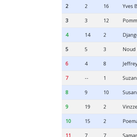
2
2
16
Yves 
3
3
12
Pomme
4
14
2
Djang
5
5
3
Noud 
6
4
8
Jeffr
7
--
1
Suzan
8
9
10
Susan
9
19
2
Vinzz
10
15
2
Poema
11
7
7
Saman