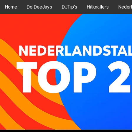
Home
De DeeJays
DJTip's
Hitknallers
Nederl