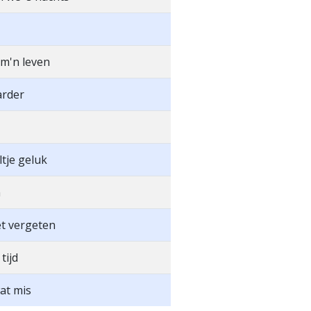
m'n leven
rder
tje geluk
n
et vergeten
tijd
wat mis