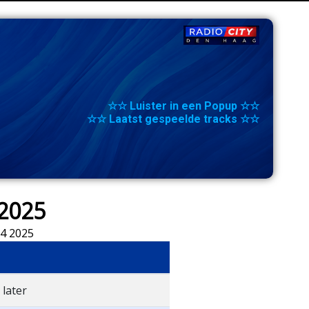
☆☆ Luister in een Popup ☆☆
☆☆ Laatst gespeelde tracks ☆☆
 2025
 4 2025
 later