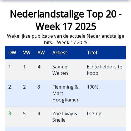
Nederlandstalige Top 20 -
Week 17 2025
Wekelijkse publicatie van de actuele Nederlandstalige
hits. - Week 17 2025
DW
VW
AW
Artiest
Titel
1
1
4
Samuel
Echte liefde is te
Welten
koop
2
2
8
Flemming &
100%.
Mart
Hoogkamer
3
5
4
Zoe Livay &
Ik zing
Snelle