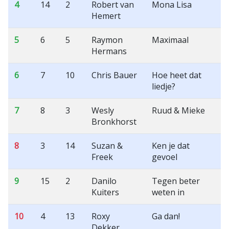
4
14
2
Robert van
Mona Lisa
Hemert
5
6
5
Raymon
Maximaal
Hermans
6
7
10
Chris Bauer
Hoe heet dat
liedje?
7
8
3
Wesly
Ruud & Mieke
Bronkhorst
8
3
14
Suzan &
Ken je dat
Freek
gevoel
9
15
2
Danilo
Tegen beter
Kuiters
weten in
10
4
13
Roxy
Ga dan!
Dekker