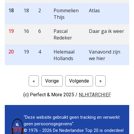
18
18
2
Pommelien
Atlas
Thijs
19
16
6
Pascal
Daar ga ik weer
Redeker
20
19
4
Helemaal
Vanavond zijn
Hollands
we hier
«
Vorige
Volgende
»
(c)
Perfect & More 2025 /
NLHITARCHIEF
“Deze website gebruikt geen tracking en verwerkt
geen persoonsgegevens”
© 1976 - 2026 De Nederlandse Top 20 is onderdeel