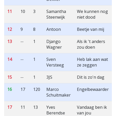
11
10
3
Samantha
We kunnen nog
Steenwijk
niet dood
12
9
8
Antoon
Beetje van mij
13
--
1
Django
Als ik 't anders
Wagner
zou doen
14
--
1
Sven
Heb lak aan wat
Versteeg
ze zeggen
15
--
1
3JS
Dit is zo'n dag
16
17
120
Marco
Engelbewaarder
Schuitmaker
17
11
13
Yves
Vandaag ben ik
Berendse
van jou