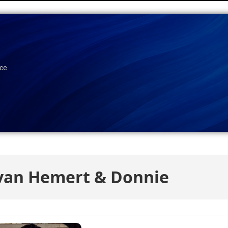
ace
van Hemert & Donnie