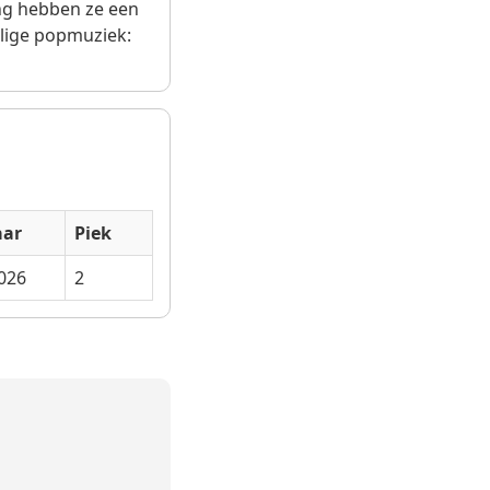
ing hebben ze een
lige popmuziek:
aar
Piek
026
2