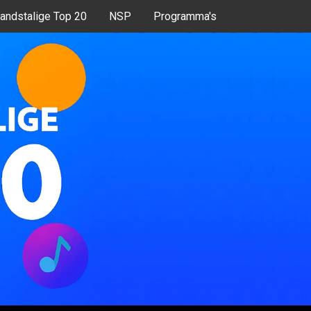
andstalige Top 20
NSP
Programma's