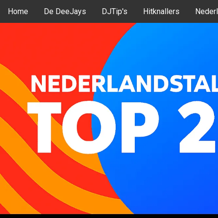
Home
De DeeJays
DJTip's
Hitknallers
Nederl