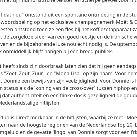
an met zijn humoristische teksten en scherpe gevoel voor hit
dat nou" ontstond uit een spontane ontmoeting in de stu
tte woordspeling op het exclusieve champagnemerk Moët & 
iesten ontstond toen ze een fles bij het koffiezetapparaat 
t de zorgeloze sfeer van een goed feestje en de ironische vr
geven en de bijbehorende luxe nou echt nodig is. De uptem
k onmiddellijk blijft hangen bij een breed publiek.
heeft sinds zijn doorbraak laten zien dat hij geen eendagsv
s "Zoet, Zout, Zuur" en "Mona Lisa" op zijn naam. Voor hem
Donnie een bewijs van zijn veelzijdigheid. Voor Donnie i
jn status als de 'koning van de cross-over' tussen hiphop en
 dat authenticiteit en een flinke dosis gezelligheid de goud
ederlandstalige hitlijsten.
duo is direct merkbaar in de hitlijsten, waarbij ze met "Mo
en naar de hoogste regionen van de Nederlandse Top 20. 
mgeluid en de gevatte 'lingo' van Donnie zorgt voor een fri