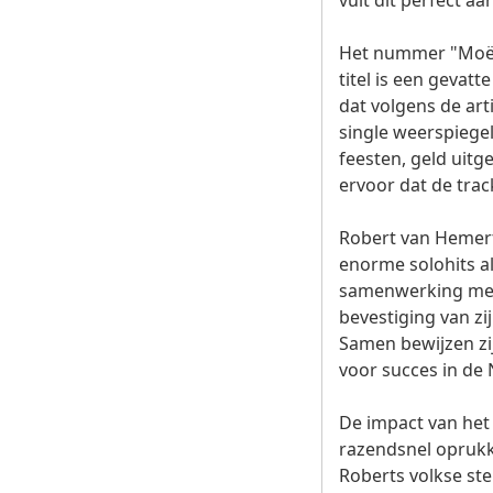
vult dit perfect a
Het nummer "Moët 
titel is een geva
dat volgens de art
single weerspiegel
feesten, geld uit
ervoor dat de trac
Robert van Hemert 
enorme solohits al
samenwerking met 
bevestiging van zi
Samen bewijzen zij
voor succes in de N
De impact van het 
razendsnel oprukk
Roberts volkse ste