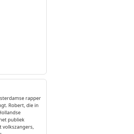
msterdamse rapper
t. Robert, die in
Hollandse
het publiek
t volkszangers,