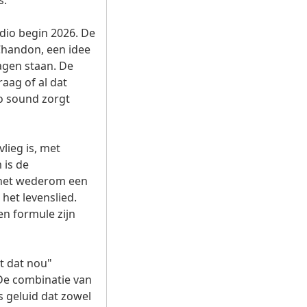
s.
dio begin 2026. De
Chandon, een idee
zagen staan. De
aag of al dat
po sound zorgt
lieg is, met
 is de
s het wederom een
 het levenslied.
en formule zijn
ët dat nou"
De combinatie van
s geluid dat zowel