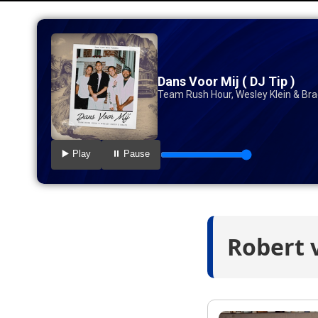
Dans Voor Mij ( DJ Tip )
Team Rush Hour, Wesley Klein & Br
▶️ Play
⏸️ Pause
Robert 