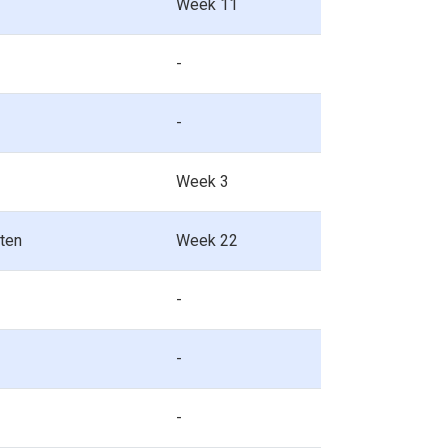
Week 11
-
-
Week 3
ten
Week 22
-
-
-