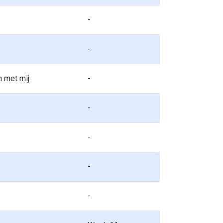
-
-
 met mij
-
-
-
-
-