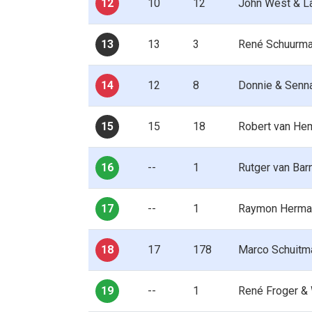
12
10
12
John West & L
13
13
3
René Schuurm
14
12
8
Donnie & Senn
15
15
18
Robert van He
16
--
1
Rutger van Bar
17
--
1
Raymon Herma
18
17
178
Marco Schuitm
19
--
1
René Froger &