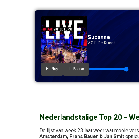
Suzanne
V.O.F. De Kunst
▶️ Play
⏸️ Pause
Nederlandstalige Top 20 - W
De lijst van week 23 laat weer wat mooie ver
Amsterdam, Frans Bauer & Jan Smit
opnieu