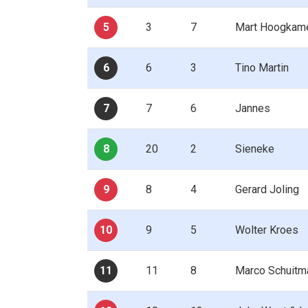
5
3
7
Mart Hoogkame
6
6
3
Tino Martin
7
7
6
Jannes
8
20
2
Sieneke
9
8
4
Gerard Joling
10
9
5
Wolter Kroes
11
11
8
Marco Schuitm