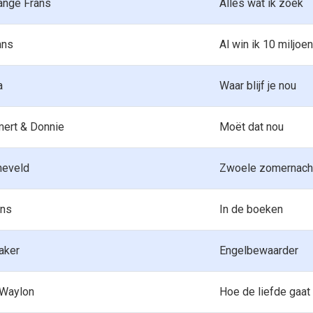
ange Frans
Alles wat ik zoek
ans
Al win ik 10 miljoen
a
Waar blijf je nou
mert & Donnie
Moët dat nou
neveld
Zwoele zomernach
ns
In de boeken
aker
Engelbewaarder
 Waylon
Hoe de liefde gaat