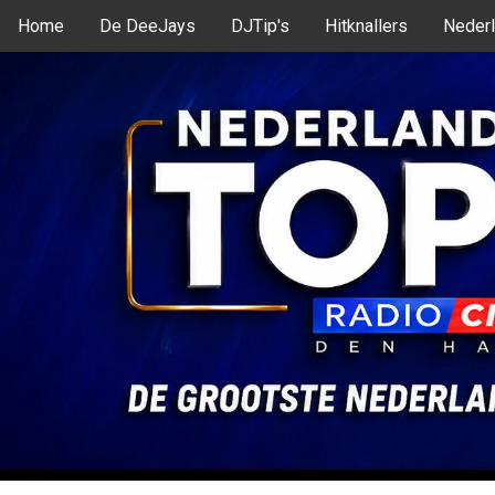
Home
De DeeJays
DJTip's
Hitknallers
Nederl