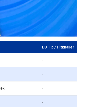
DJ Tip / Hitknaller
-
-
gek
-
-