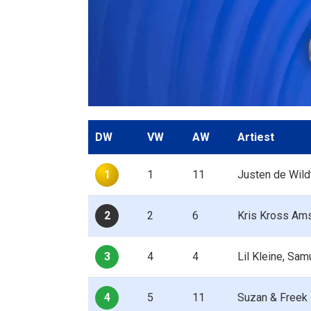
DW
VW
AW
Artiest
1
1
11
Justen de Wild
2
2
6
Kris Kross Ams
3
4
4
Lil Kleine, Sa
4
5
11
Suzan & Freek