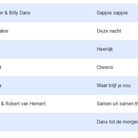
r & Billy Dans
Gappie sappie
aker
Deze nacht
k
Heerlijk
t
Cheerio
a
Waar blijf je nou
. & Robert van Hemert
Samen uit samen t
Dans tot de morgen