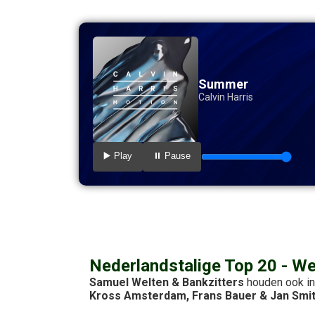
Summer
Calvin Harris
▶️ Play
⏸️ Pause
Nederlandstalige Top 20 - W
Samuel Welten & Bankzitters
houden ook in
Kross Amsterdam, Frans Bauer & Jan Smi