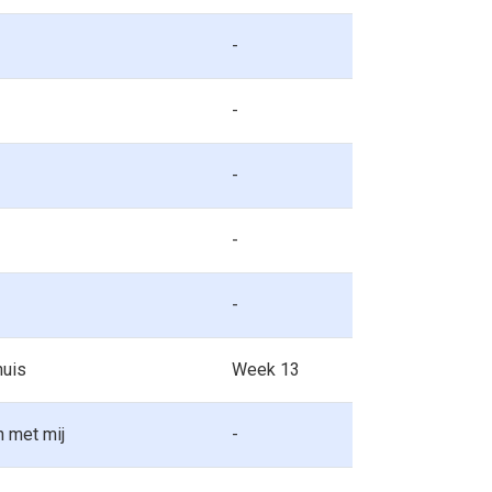
-
-
-
-
-
huis
Week 13
 met mij
-