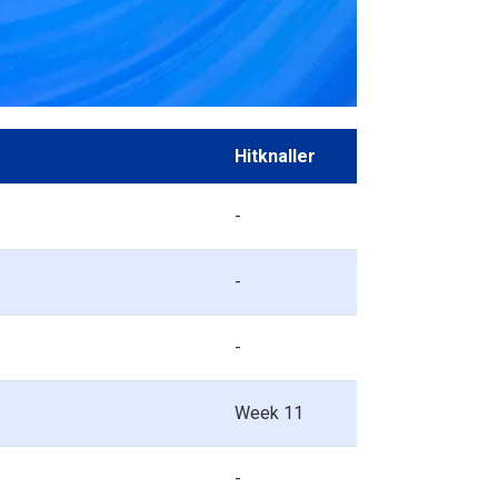
Hitknaller
-
-
-
Week 11
-