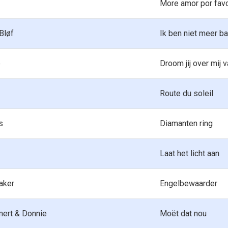
More amor por fav
Bløf
Ik ben niet meer b
e
Droom jij over mij 
Route du soleil
s
Diamanten ring
Laat het licht aan
aker
Engelbewaarder
mert & Donnie
Moët dat nou