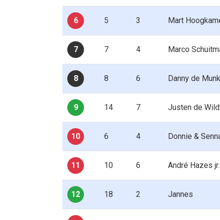
6
5
3
Mart Hoogkame
7
7
4
Marco Schuitm
8
8
6
Danny de Mun
9
14
7
Justen de Wild
10
6
4
Donnie & Senn
11
10
6
André Hazes jr
12
18
2
Jannes