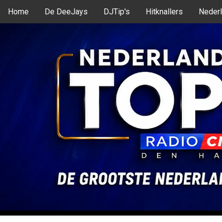
Home
De DeeJays
DJTip's
Hitknallers
Nederl