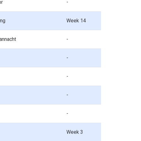
or
-
ang
Week 14
vannacht
-
-
-
-
-
Week 3