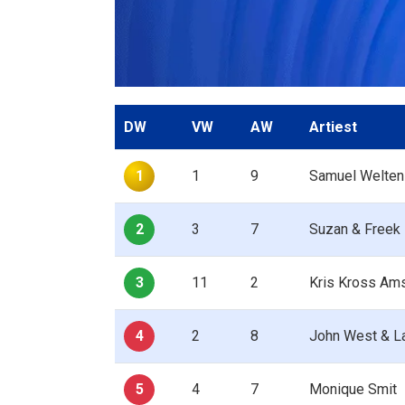
DW
VW
AW
Artiest
1
1
9
Samuel Welten 
2
3
7
Suzan & Freek
3
11
2
Kris Kross Ams
4
2
8
John West & L
5
4
7
Monique Smit