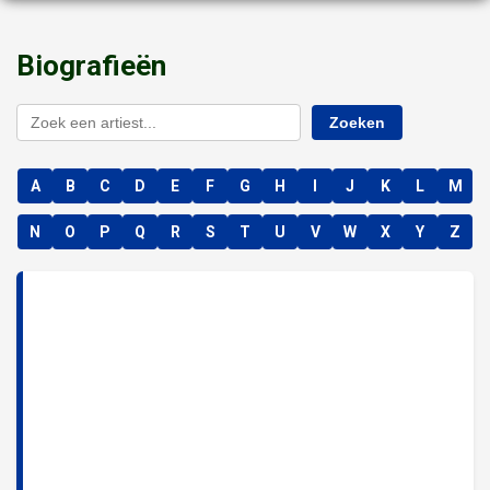
Biografieën
Zoeken
A
B
C
D
E
F
G
H
I
J
K
L
M
N
O
P
Q
R
S
T
U
V
W
X
Y
Z