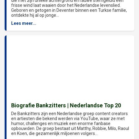
die met zijn unieke achtergrond en rauwe stemgeluid een
frisse wind laat waaien door het Nederlandse levenslied.
Geboren en getogen in Deventer binnen een Turkse familie,
ontdekte hij al op jonge...
Lees meer...
Biografie Bankzitters | Nederlandse Top 20
De Bankzitters zijn een Nederlandse groep content creators
en artiesten die bekend werden via YouTube, waar ze met
humor, challenges en muziek een enorme fanbase
opbouwden. De groep bestaat uit Matthy, Robbie, Milo, Raoul
en Koen, die gezamenlijk miljoenen volgers...