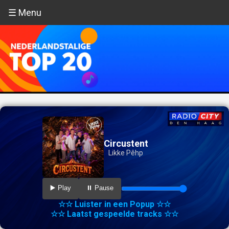
☰ Menu
Circustent
Likke Pêhp
▶️ Play
⏸️ Pause
☆☆ Luister in een Popup ☆☆
☆☆ Laatst gespeelde tracks ☆☆