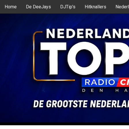
Home
De DeeJays
DJTip's
Hitknallers
Nederl