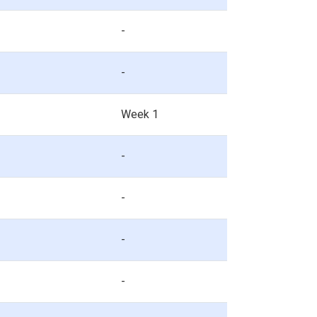
-
-
Week 1
-
-
-
-