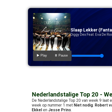
Slaap Lekker (Fanta
Diggy Dex Feat. Eva De Ro
▶️ Play
⏸️ Pause
Nederlandstalige Top 20 - W
De Nederlandstalige Top 20 van week 9 laat e
week op nummer 1 met
Niet nodig
.
Robert v
Ekkel
en
Jesse Prins
.