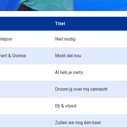
Titel
tejoor
Niet nodig
mert & Donnie
Moët dat nou
Al heb je niets
e
Droom jij over mij vannacht
Eb & vloed
Zullen we nog één keer