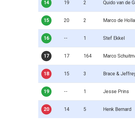
14
19
2
Quido van de G
15
20
2
Marco de Holl
16
--
1
Stef Ekkel
17
17
164
Marco Schuitm
18
15
3
Brace & Jeffre
19
--
1
Jesse Prins
20
14
5
Henk Bernard