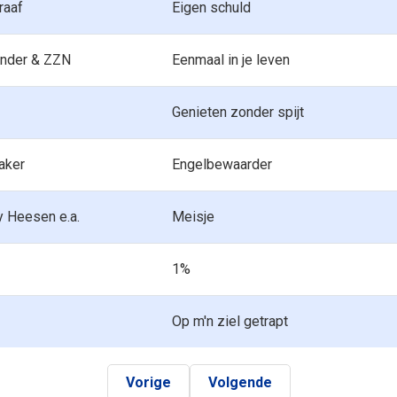
raaf
Eigen schuld
ander & ZZN
Eenmaal in je leven
Genieten zonder spijt
aker
Engelbewaarder
y Heesen e.a.
Meisje
1%
Op m'n ziel getrapt
Vorige
Volgende