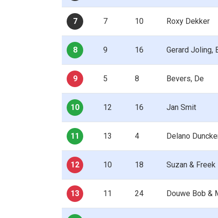
7
7
10
Roxy Dekker
8
9
16
Gerard Joling, 
9
5
8
Bevers, De
10
12
16
Jan Smit
11
13
4
Delano Duncke
12
10
18
Suzan & Freek
13
11
24
Douwe Bob & 