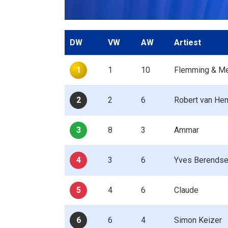
DW
VW
AW
Artiest
1
1
10
Flemming & Me
2
2
6
Robert van He
3
8
3
Ammar
4
3
6
Yves Berends
5
4
6
Claude
6
6
4
Simon Keizer