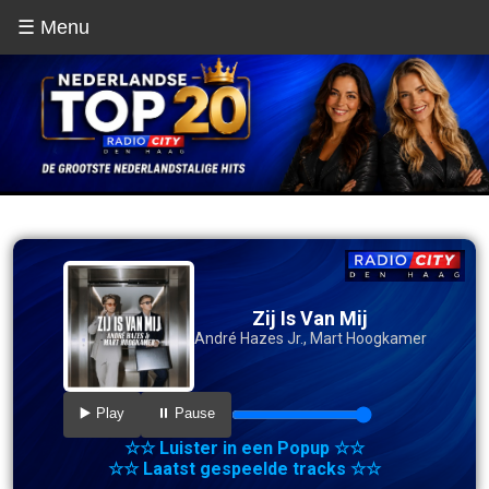
☰ Menu
Zij Is Van Mij
André Hazes Jr., Mart Hoogkamer
▶️ Play
⏸️ Pause
☆☆ Luister in een Popup ☆☆
☆☆ Laatst gespeelde tracks ☆☆