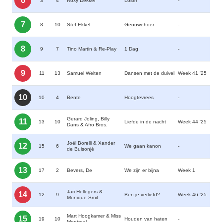
6
3
4
Roxy Dekker
Loser
-
7
8
10
Stef Ekkel
Geouwehoer
-
8
9
7
Tino Martin & Re-Play
1 Dag
-
9
11
13
Samuel Welten
Dansen met de duivel
Week 41 '25
10
10
4
Bente
Hoogtevrees
-
Gerard Joling, Billy
11
13
10
Liefde in de nacht
Week 44 '25
Dans & Afro Bros.
Joël Borelli & Xander
12
15
6
We gaan kanon
-
de Buisonjé
13
17
2
Bevers, De
We zijn er bijna
Week 1
Jari Hellegers &
14
12
9
Ben je verliefd?
Week 46 '25
Monique Smit
Mart Hoogkamer & Miss
15
19
10
Houden van haten
-
Montreal