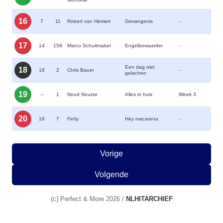
16
7
11
Robert van Hemert
Gevangenis
-
17
14
158
Marco Schuitmaker
Engelbewaarder
-
Een dag niet
18
18
2
Chris Bauer
-
gelachen
19
--
1
Noud Noutze
Alles in huis
Week 3
20
16
7
Fetty
Hey macarena
-
Vorige
Volgende
(c) Perfect & More 2026 /
NLHITARCHIEF