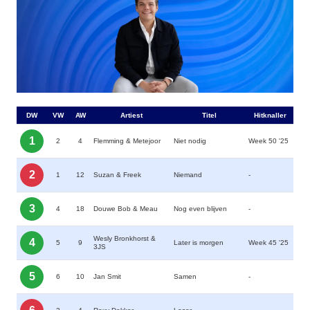
DW
VW
AW
Artiest
Titel
Hitknaller
1
2
4
Flemming & Metejoor
Niet nodig
Week 50 '25
2
1
12
Suzan & Freek
Niemand
-
3
4
18
Douwe Bob & Meau
Nog even blijven
-
Wesly Bronkhorst &
4
5
9
Later is morgen
Week 45 '25
3JS
5
6
10
Jan Smit
Samen
-