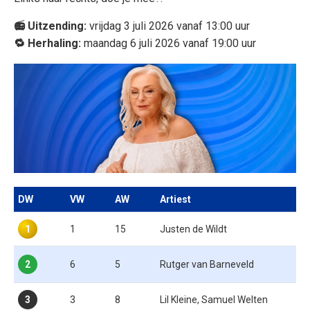
📻 Uitzending:
vrijdag 3 juli 2026 vanaf 13:00 uur
🔁 Herhaling:
maandag 6 juli 2026 vanaf 19:00 uur
DW
VW
AW
Artiest
1
1
15
Justen de Wildt
2
6
5
Rutger van Barneveld
3
3
8
Lil Kleine, Samuel Welten