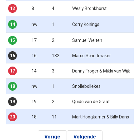
13
8
4
Wesly Bronkhorst
14
nw
1
Corry Konings
15
17
2
Samuel Welten
16
16
182
Marco Schuitmaker
17
14
3
Danny Froger & Mikki van Wijk
18
nw
1
Snollebollekes
19
19
2
Quido van de Graaf
20
18
11
Mart Hoogkamer & Billy Dans
Vorige
Volgende