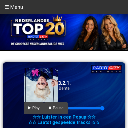
☰ Menu
3.2.1.
Bente
▶️ Play
⏸️ Pause
☆☆ Luister in een Popup ☆☆
☆☆ Laatst gespeelde tracks ☆☆