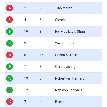
4
2
7
Tino Martin
5
4
6
Sieneke
6
10
3
Ferry de Lits & Shqq
7
9
9
Wolter Kroes
8
5
15
Suzan & Freek
9
11
8
Gerard Joling
10
13
3
Robert van Hemert
11
12
5
Raymon Hermans
12
7
4
Bente