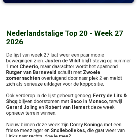
Nederlandstalige Top 20 - Week 27
2026
De lijst van week 27 laat weer een paar mooie
bewegingen zien.
Justen de Wildt
blijft stevig op nummer
1 met
Cheerio
, maar daarachter wordt het spannend.
Rutger van Barneveld
schuift met
Zwoele
zomernachten
overtuigend door naar plek 2 en meldt
zich als serieuze uitdager voor de koppositie.
Ook verderop in de lijst gebeurt genoeg.
Ferry de Lits &
Shqq
blijven doorstomen met
Baco in Monaco
, terwijl
Gerard Joling
en
Robert van Hemert
deze week
opnieuw terrein winnen.
Nieuw binnen deze week zijn
Corry Konings
met een
frisse meezinger en
Snollebollekes
, die gaat weer van
Links naar rechts, doe je mee?.